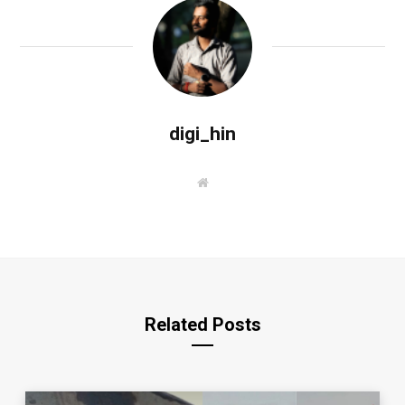
digi_hin
W
e
b
s
i
t
e
Related Posts