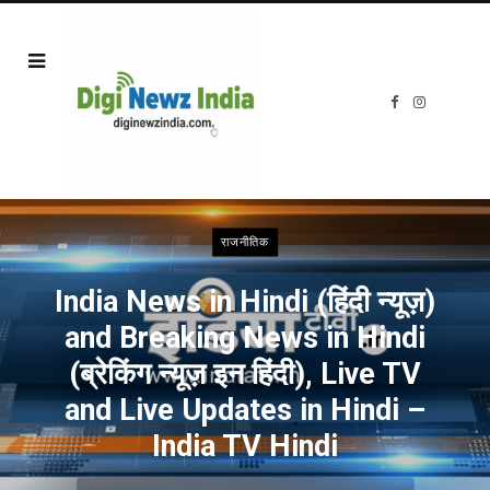
F
I
a
n
c
s
e
t
b
a
o
g
o
r
k
a
m
राजनीतिक
India News in Hindi (हिंदी न्यूज़)
and Breaking News in Hindi
(ब्रेकिंग न्यूज़ इन हिंदी), Live TV
and Live Updates in Hindi –
India TV Hindi