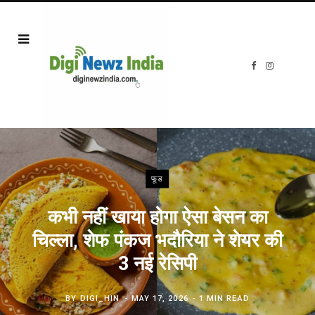
F
I
a
n
c
s
e
t
b
a
o
g
o
r
k
a
m
फूड
कभी नहीं खाया होगा ऐसा बेसन का
चिल्ला, शेफ पंकज भदौरिया ने शेयर की
3 नई रेसिपी
BY
DIGI_HIN
MAY 17, 2026
1 MIN READ