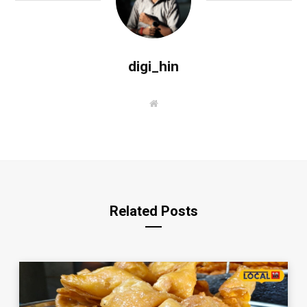
digi_hin
W
e
b
s
i
t
e
Related Posts