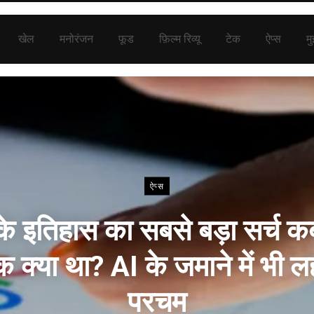
खेल
मनोरंजन
फूड
फ़िल्म रिव्यू
टेक
ऐप्स
मु
ऐप्स
के इतिहास का सबसे बड़ा सर्च क
क क्या था? AI के जमाने में भी ल
परचम