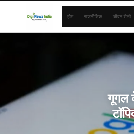
होम
राजनीतिक
जीवन शैली
गूगल 
टॉपि