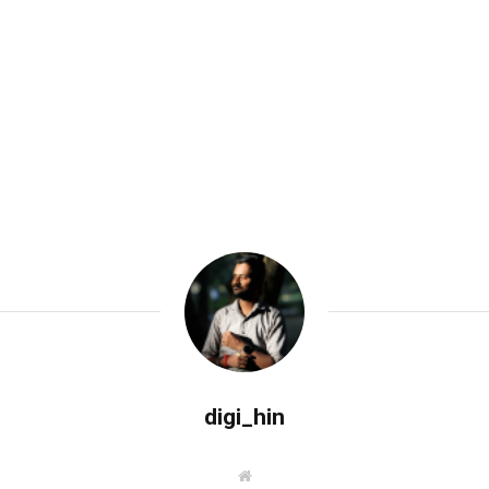
digi_hin
W