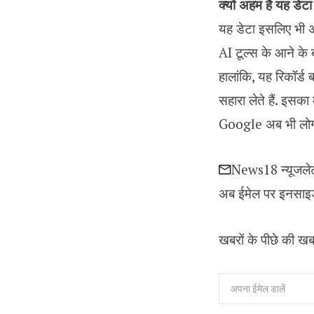
क्यों अहम है यह डेटा
यह डेटा इसलिए भी अ
AI टूल्स के आने के
हालांकि, यह रिकॉर्
सहारा लेते हैं. इसक
Google अब भी लोगों
News18 न्यूजले
अब ईमेल पर इनसाइड 
खबरों के पीछे की खब