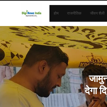
होम
राजनीतिक
जीवन शैली
जामु
देगा द