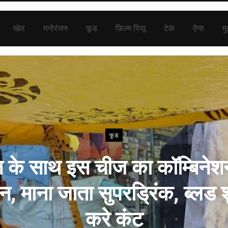
खेल
मनोरंजन
फूड
फ़िल्म रिव्यू
टेक
ऐप्स
मु
फूड
न के साथ इस चीज का कॉम्बिनेश
िन, माना जाता सुपरड्रिंक, ब्लड 
करे कंट