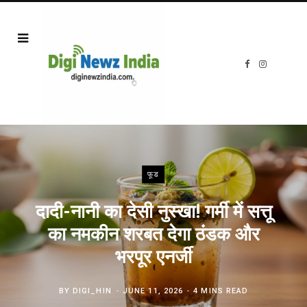
F
I
a
n
c
s
e
t
b
a
o
g
o
r
k
a
m
फूड
दादी-नानी का देसी नुस्खा! गर्मी में सत्तू
का नमकीन शरबत देगा ठंडक और
भरपूर एनर्जी
BY
DIGI_HIN
JUNE 11, 2026
4 MINS READ