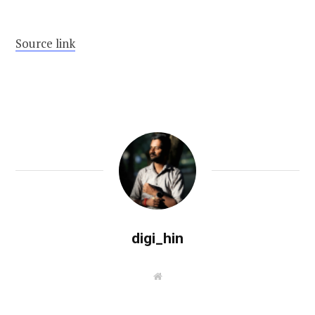
Source link
digi_hin
W
e
b
s
i