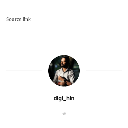
Source link
digi_hin
W
e
b
s