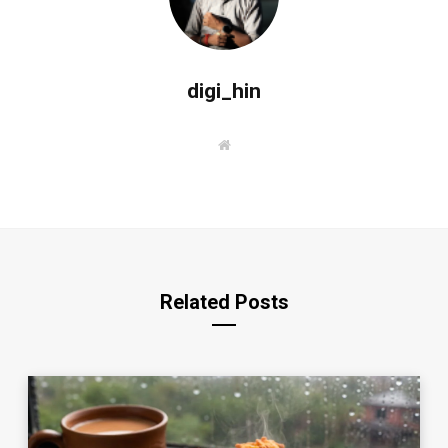
digi_hin
W
e
b
s
i
t
e
Related Posts