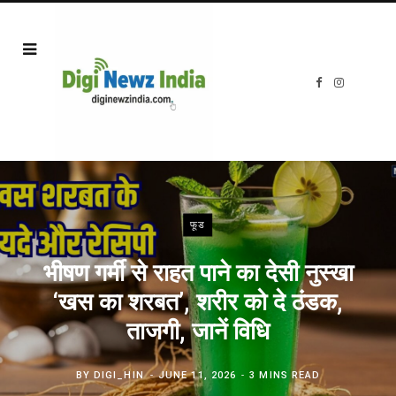
F
I
a
n
c
s
e
t
b
a
o
g
o
r
k
a
m
फूड
भीषण गर्मी से राहत पाने का देसी नुस्खा
‘खस का शरबत’, शरीर को दे ठंडक,
ताजगी, जानें विधि
BY
DIGI_HIN
JUNE 11, 2026
3 MINS READ