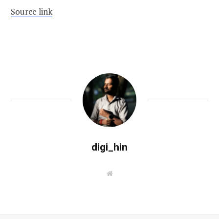
Source link
digi_hin
W
e
b
s
i
t
e