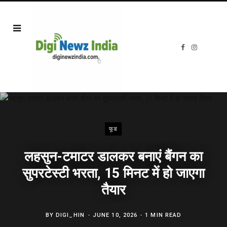
F
I
a
n
c
s
e
t
b
a
o
g
o
r
k
a
m
फूड
लहसुन-टमाटर डालकर बनाएं बैंगन का
सुपरटेस्टी भरता, 15 मिनट में हो जाएगा
तैयार
BY
DIGI_HIN
JUNE 10, 2026
1 MIN READ