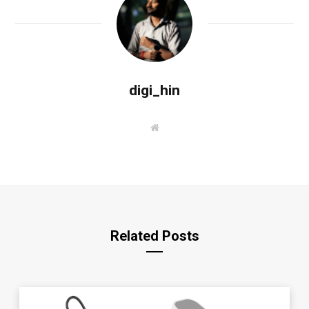
digi_hin
W
e
b
s
i
t
e
Related Posts