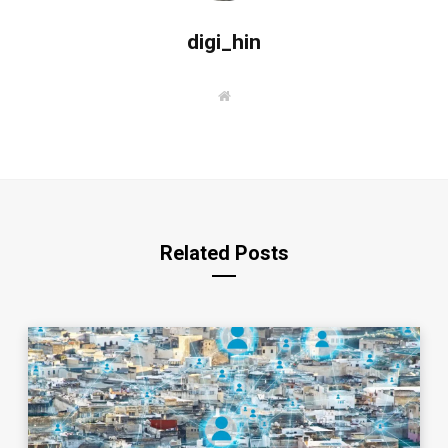
digi_hin
W
e
b
s
i
t
e
Related Posts