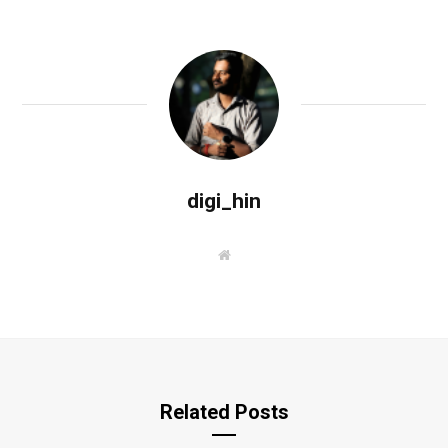
digi_hin
W
e
b
s
i
t
e
Related Posts