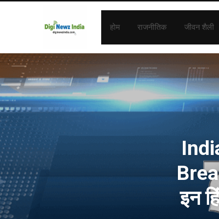
होम
राजनीतिक
जीवन शैली
Indi
Break
इन ह