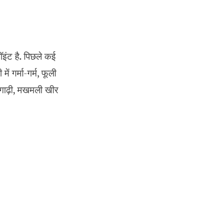
ॉइंट है. पिछले कई
ं गर्मा-गर्म, फूली
 गाढ़ी, मखमली खीर