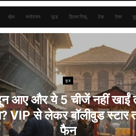
खेल
मनोरंजन
फूड
फ़िल्म रिव्यू
टेक
ऐप्स
मु
फूड
दून आए और ये 5 चीजें नहीं खाईं त
? VIP से लेकर बॉलीवुड स्टार त
फैन