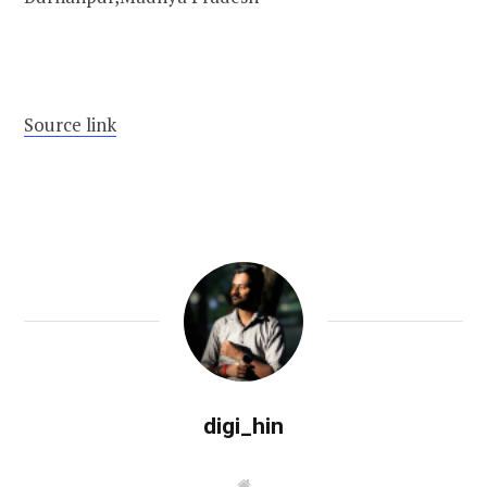
Source link
digi_hin
W