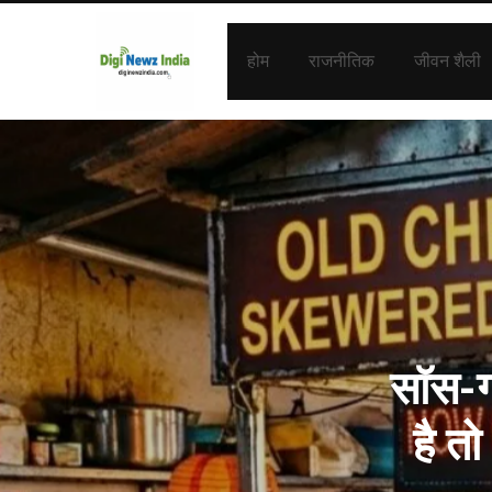
होम
राजनीतिक
जीवन शैली
सॉस-ग्
है त