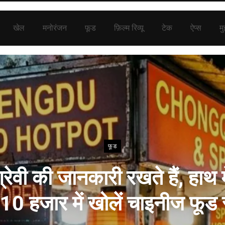
खेल
मनोरंजन
फूड
फ़िल्म रिव्यू
टेक
ऐप्स
मु
फूड
रेवी की जानकारी रखते हैं, हाथ मे
ो 10 हजार में खोलें चाइनीज फूड 