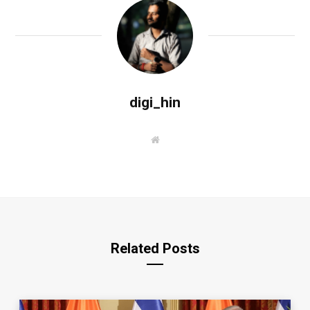
digi_hin
W
e
b
s
i
t
e
Related Posts