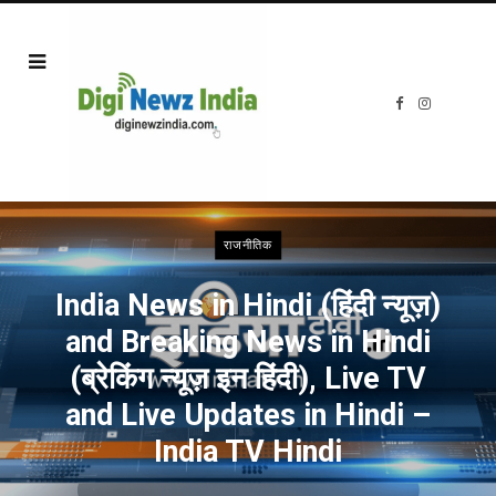
F
I
a
n
c
s
e
t
b
a
o
g
o
r
k
a
m
राजनीतिक
India News in Hindi (हिंदी न्यूज़)
and Breaking News in Hindi
(ब्रेकिंग न्यूज़ इन हिंदी), Live TV
and Live Updates in Hindi –
India TV Hindi