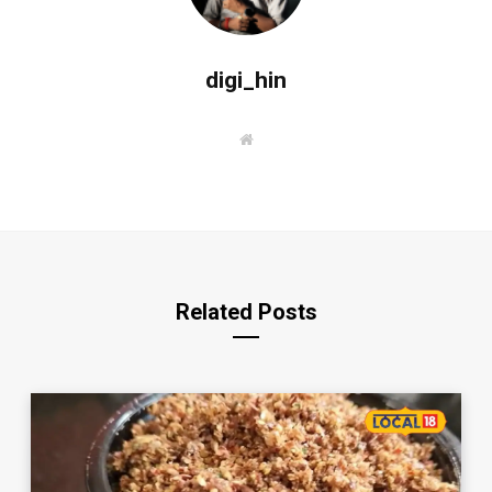
digi_hin
W
e
b
s
i
t
e
Related Posts