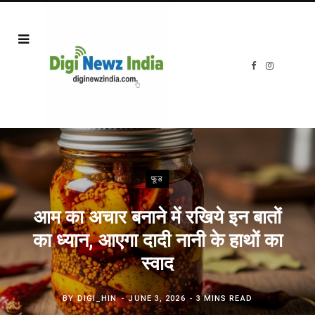
F
I
a
n
c
s
e
t
b
a
o
g
o
r
k
a
m
फूड
आम का अचार बनाने में रखिये इन बातों
का ध्यान, आएगा दादी नानी के हाथों का
स्वाद
BY
DIGI_HIN
JUNE 3, 2026
3 MINS READ